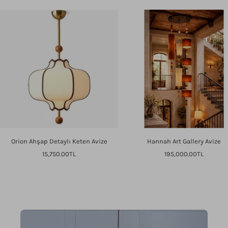
Orion Ahşap Detaylı Keten Avize
Hannah Art Gallery Avize
İndirimli
İndirimli
15,750.00TL
195,000.00TL
fiyat
fiyat