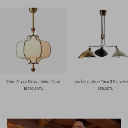
Orion Ahşap Detaylı Keten Avize
Leo İskandinav Tarzı 3 Kollu Av
İndirimli
İndirimli
15,750.00TL
14,950.00TL
fiyat
fiyat