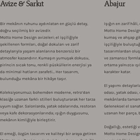
Avize & Sarkıt
Abajur
Bir mekânın ruhunu aydınlatan en güçlü detay,
Işığın en zarif hâli,
doğru seçilmiş bir avizedir.
Motto Home Design 
Motto Home Design avizeleri; el işçiliğiyle
kumaş ve ahşap gib
şekillenen formları, doğal dokuları ve zarif
işçiliğiyle buluştu
detaylarıyla yaşam alanlarına benzersiz bir
tasarımlardan oluş
atmosfer kazandırır. Kumaşın yumuşak dokusu,
ve zamansız formla
pirincin sıcak tonu, renkli püsküllerin enerjisi ya
ortama yalnızca ışı
da minimal hatların zarafeti… Her tasarım,
karakter katar.
bulunduğu mekâna bir hikâye taşır.
El yapımı detaylarl
Koleksiyonumuz; bohemden moderne, retro’dan
odası, yatak odası,
klasiğe uzanan farklı stilleri buluşturarak her tarza
mekânlarda tamamla
uyum sağlar. Salonlarda, yatak odalarında, restoran
Geleneksel el sana
veya kafe dekorasyonlarında; ışığın duygusunu,
uzanan her parça, b
mekânın kimliğiyle birleştirir.
Doğallığı, estetiği 
El emeği, özgün tasarım ve kaliteyi bir araya getiren
Motto Home Design 