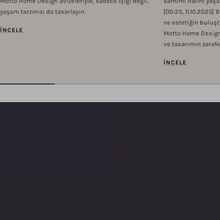
Motto Home Design avizeleriyle, sadece ışığı değil,
samimi hâlini yaşam
yaşam tarzınızı da tasarlayın.
[00:25, 11.10.2025] 
ve estetiğin buluş
İNCELE
Motto Home Design 
ve tasarımın zarafe
İNCELE